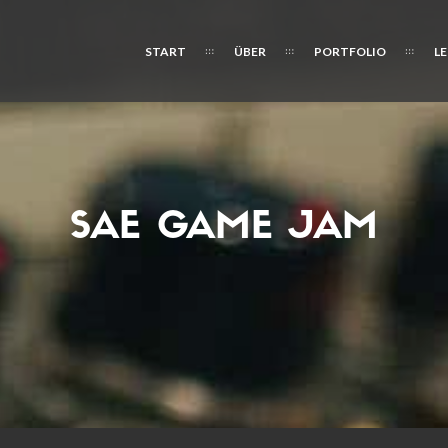
START
ÜBER
PORTFOLIO
L
SAE GAME JAM