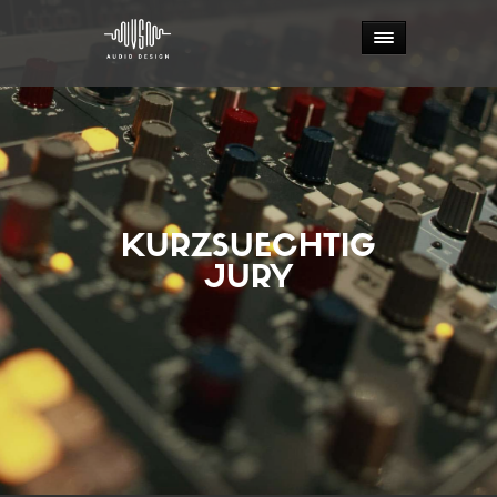
KURZSUECHTIG
JURY